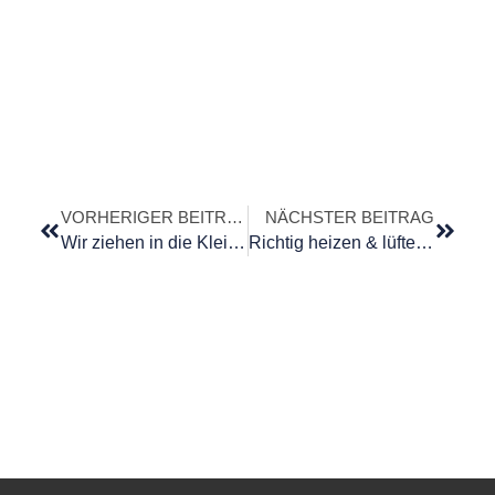
VORHERIGER BEITRAG
NÄCHSTER BEITRAG
Wir ziehen in die Kleinstadt? Auch hier steigen die Immobilienpreise
Richtig heizen & lüften im Winter