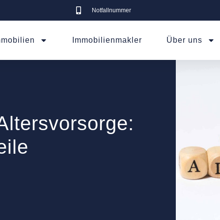
Notfallnummer
mmobilien
Immobilienmakler
Über uns
Altersvorsorge:
eile