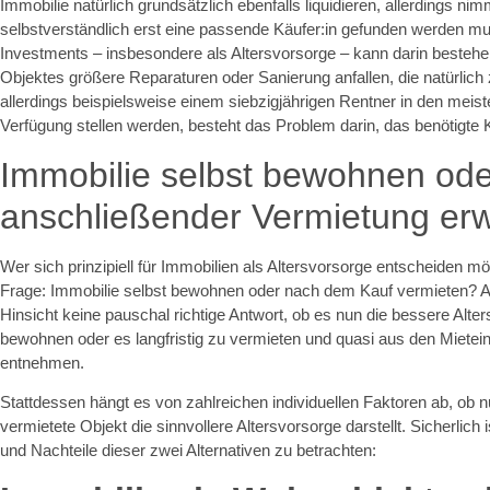
Immobilie natürlich grundsätzlich ebenfalls liquidieren, allerdings nim
selbstverständlich erst eine passende Käufer:in gefunden werden mus
Investments – insbesondere als Altersvorsorge – kann darin besteh
Objektes größere Reparaturen oder Sanierung anfallen, die natürlich z
allerdings beispielsweise einem siebzigjährigen Rentner in den meis
Verfügung stellen werden, besteht das Problem darin, das benötigte K
Immobilie selbst bewohnen od
anschließender Vermietung er
Wer sich prinzipiell für Immobilien als Altersvorsorge entscheiden möc
Frage: Immobilie selbst bewohnen oder nach dem Kauf vermieten? Auf 
Hinsicht keine pauschal richtige Antwort, ob es nun die bessere Alte
bewohnen oder es langfristig zu vermieten und quasi aus den Miete
entnehmen.
Stattdessen hängt es von zahlreichen individuellen Faktoren ab, o
vermietete Objekt die sinnvollere Altersvorsorge darstellt. Sicherlich i
und Nachteile dieser zwei Alternativen zu betrachten: