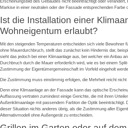
Erscheinungsbild des Gebäudes nicht beeinträchtigt oder verändert, 
Markise in einer neutralen oder der Fassade entsprechenden Farbe 
Ist die Installation einer Klima
Wohneigentum erlaubt?
Mit den steigenden Temperaturen entscheiden sich viele Bewohner für 
ohne Mauerdurchbruch, stellt das zunächst kein Hindernis dar, beis
sieht das jedoch bei einer Klimaanlage aus, bei welcher ein Anbau an
Durchbruch durch die Mauer erforderlich wird, wie es bei einem Split
Zustimmung der Eigentümergemeinschaft im Vorfeld eingeholt werde
Die Zustimmung muss einstimmig erfolgen, die Mehrheit reicht nicht
Denn eine Klimaanlage an der Fassade kann das optische Erscheinun
Auffassung vertraten zumindest einige Gerichte, die mit ihren Urteilen
Außenklimaanlage mit passendem Farbton die Optik beeinträchtigt. 
dieser Situation nichts anderes übrig, als die Zustimmung aller Eigen
Alternativmodell ohne Außengerät zu entscheiden.
Grillen im Garten oder auf dem