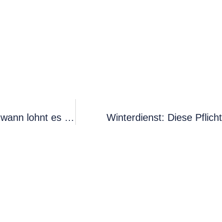
Immobilien-Leibrente: Wie funktioniert das und wann lohnt es sich?
Winterdienst: Diese Pflich