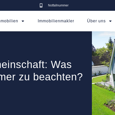
Notfallnummer
mmobilien
Immobilienmakler
Über uns
einschaft: Was
mer zu beachten?