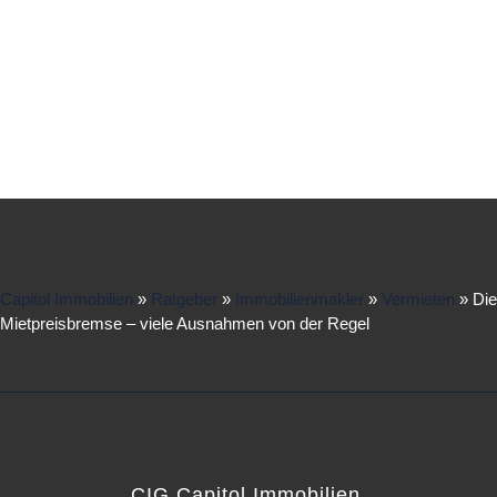
Capitol Immobilien
»
Ratgeber
»
Immobilienmakler
»
Vermieten
»
Die
Mietpreisbremse – viele Ausnahmen von der Regel
CIG Capitol Immobilien